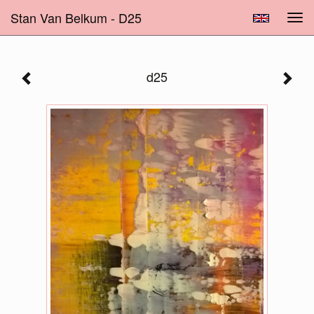
Stan Van Belkum - D25
Tog
navi
d25